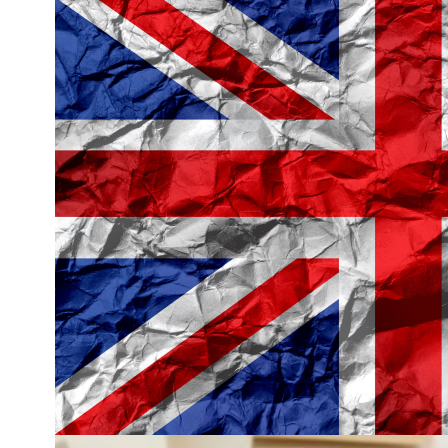
¡El mejor inglés s
Jueves, 17 de sept
Sesiones semanale
practicarás de ver
que te quitarán la
Sin nivel mínimo. 
!INSCRÍBETE!