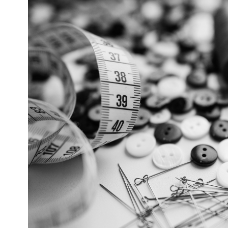
Espacio de Cos
Por fin, aprende a
a otras personas.
Miércoles, 23 de 
Transforma la ropa
manos. Un taller p
una nueva vida a t
!INSCRÍBETE!