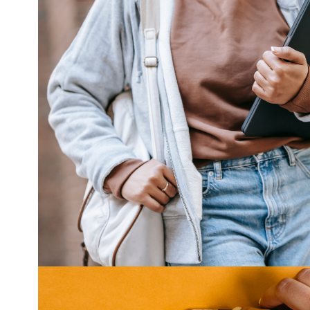
Resuelve tus duda
Del martes 1 de se
diciembre, 10:00 
¿No sabes qué est
formación? Te ayu
!INSCRÍBETE!