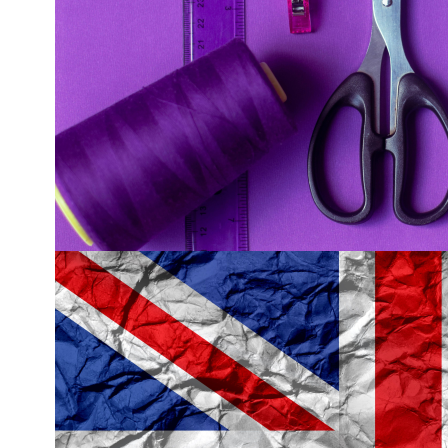
Transforma la ropa
manos. Un taller p
una nueva vida a t
!INSCRÍBETE!