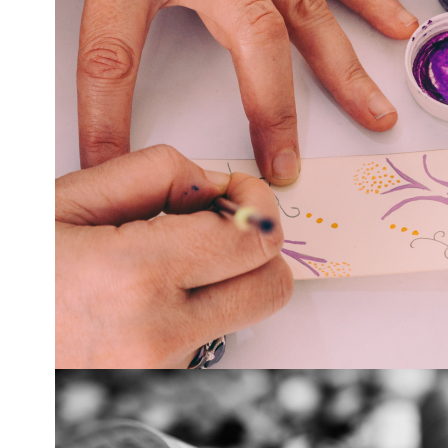
Cuando las palabras
Lunes, 21 de sept
Un espacio terapéu
herramienta para c
!INSCRÍBETE!