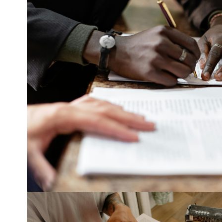
Apoyo personaliza
Del martes 1 de se
diciembre, 10:00 
Acompañamiento i
herramientas y est
!INSCRÍBETE!