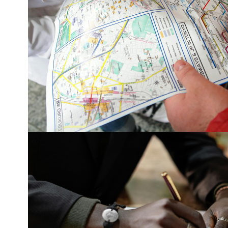
Asesoramos jóvene
trabajar, hacer vo
internacionales al 
!INSCRÍBETE!