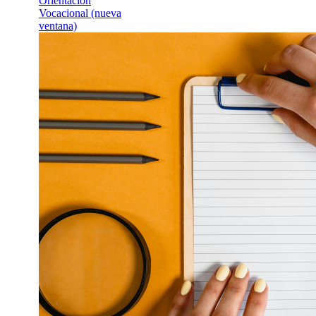
Asesoría de Or
Te acompañamos a
profesional
Del martes 1 de se
diciembre, 10:00 
Espacio de acompa
jóvenes a identifi
opciones formativa