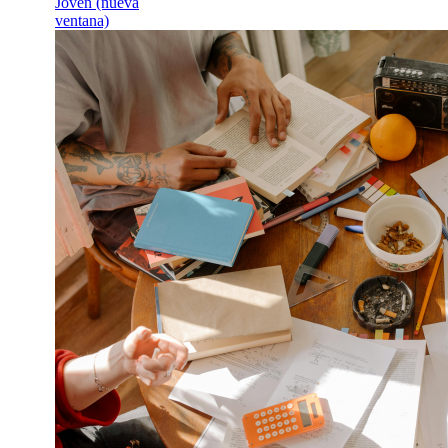
Club de Trabaj
Espacio grupal par
Lunes, 7 de septi
Sesión grupal para
estrategias para bu
!INSCRÍBETE!