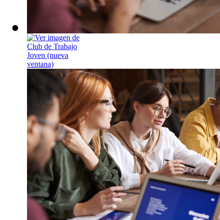
Club de Trabaj
Espacio grupal par
Lunes, 14 de sept
Sesión grupal para
estrategias para bu
!INSCRÍBETE!