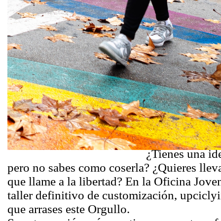
¿Tienes una i
pero no sabe
Quieres lleva
que llame a l
Oficina Jove
taller definit
customización
costura para 
Orgullo.
¿Tienes una id
pero no sabes como coserla? ¿Quieres lleva
que llame a la libertad? En la Oficina Jov
taller definitivo de customización, upcicly
que arrases este Orgullo.