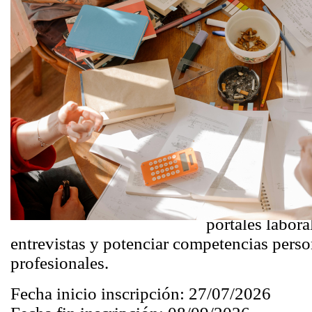
Espacio grupal 
investigación l
Trabajo es un 
dinamizado por
materia labora
trabajar aspect
con la investig
trabajo. Compa
herramientas pr
mejorar el cur
portales labora
entrevistas y potenciar competencias perso
profesionales.
Fecha inicio inscripción:
27/07/2026