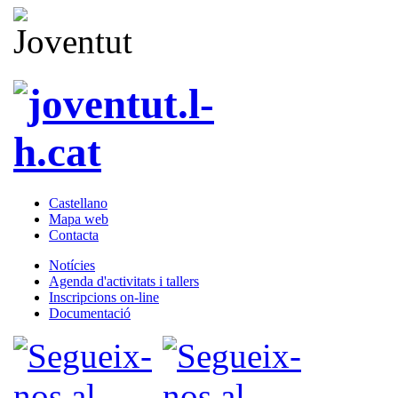
Castellano
Mapa web
Contacta
Notícies
Agenda d'activitats i tallers
Inscripcions on-line
Documentació