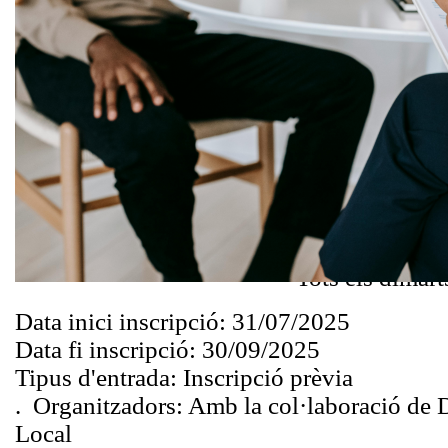
No estàs sol/a 
feina! El Club 
espai grupal s
t’ajudem a millo
laboral, compar
preparar entrev
oportunitats. V
suma idees!
Tots els dimart
Data inici inscripció:
31/07/2025
Data fi inscripció:
30/09/2025
Tipus d'entrada:
Inscripció prèvia
.
Organitzadors:
Amb la col·laboració de 
Local